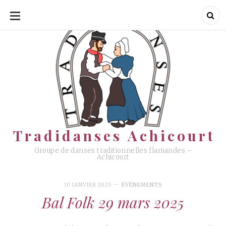
ALLER
AU
CONTENU
Tradidanses Achicourt
Tradidanses Achicourt
Groupe de danses traditionnelles flamandes –
Achicourt
10 JANVIER 2025
ÉVÉNEMENTS
Bal Folk 29 mars 2025