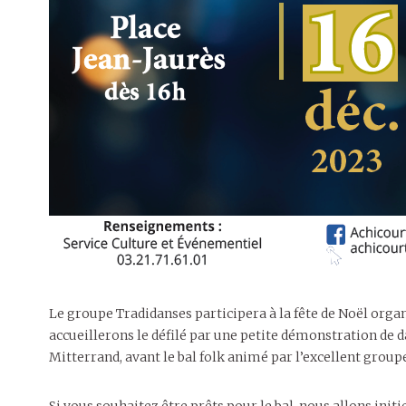
Le groupe Tradidanses participera à la fête de Noël orga
accueillerons le défilé par une petite démonstration de d
Mitterrand, avant le bal folk animé par l’excellent gro
Si vous souhaitez être prêts pour le bal, nous allons init