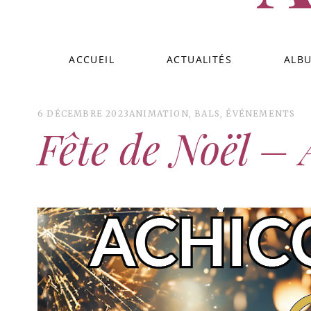
ACCUEIL
ACTUALITÉS
ALB
6 DÉCEMBRE 2023
ANIMATION
,
BALS
,
ÉVÉNEMENTS
Fête de Noël – 