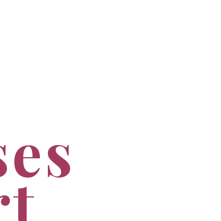
ses
rt