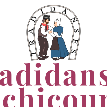
adidan
chicou