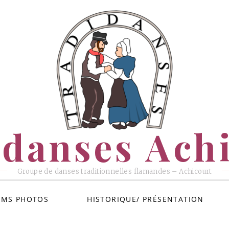
danses Ach
Groupe de danses traditionnelles flamandes – Achicourt
UMS PHOTOS
HISTORIQUE/ PRÉSENTATION