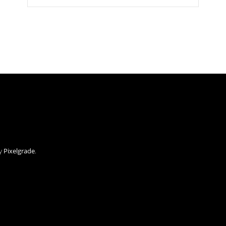
by
Pixelgrade
.