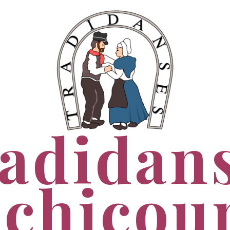
adidan
chicou