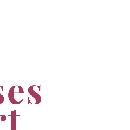
ses
rt