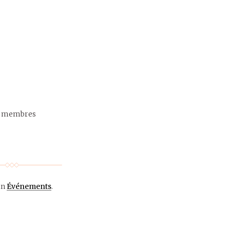
es membres
in
Événements
.