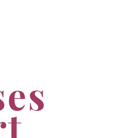
ses
rt