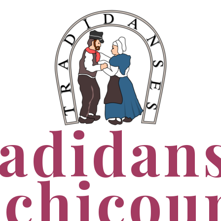
adidan
chicou