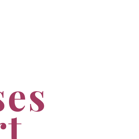
ses
rt