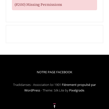
(#200) Missing Permissions
NOTRE PAGE FACEBOOK
Tradidanses - Association loi 1901
Fièrement propulsé par
WordPress
-
Theme: Silk Lite by
Pixelgrade
.