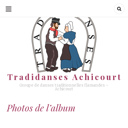
ALLER
AU
CONTENU
Tradidanses Achicourt
Tradidanses Achicourt
Groupe de danses traditionnelles flamandes –
Achicourt
Photos de l’album