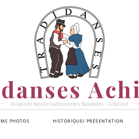
danses Ach
Groupe de danses traditionnelles flamandes – Achicourt
UMS PHOTOS
HISTORIQUE/ PRÉSENTATION