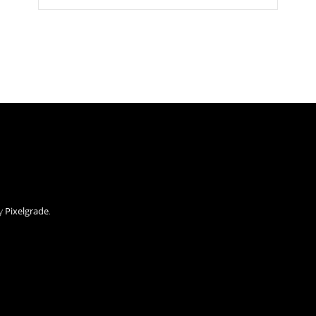
by
Pixelgrade
.