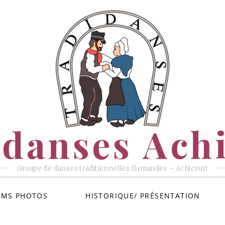
danses Ach
Groupe de danses traditionnelles flamandes – Achicourt
UMS PHOTOS
HISTORIQUE/ PRÉSENTATION